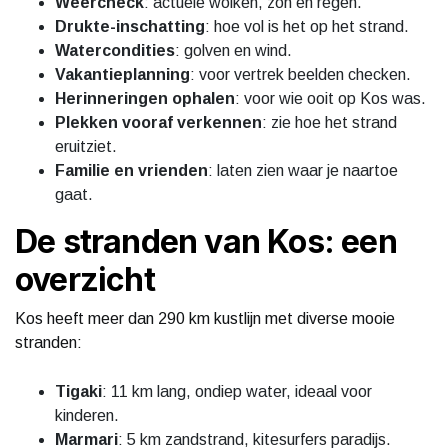
Weercheck
: actuele wolken, zon en regen.
Drukte-inschatting
: hoe vol is het op het strand.
Watercondities
: golven en wind.
Vakantieplanning
: voor vertrek beelden checken.
Herinneringen ophalen
: voor wie ooit op Kos was.
Plekken vooraf verkennen
: zie hoe het strand
eruitziet.
Familie en vrienden
: laten zien waar je naartoe
gaat.
De stranden van Kos: een
overzicht
Kos heeft meer dan 290 km kustlijn met diverse mooie
stranden:
Tigaki
: 11 km lang, ondiep water, ideaal voor
kinderen.
Marmari
: 5 km zandstrand, kitesurfers paradijs.