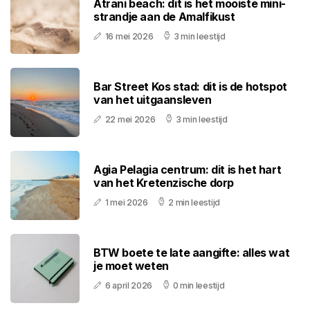
Atrani beach: dit is het mooiste mini-
strandje aan de Amalfikust
16 mei 2026
3 min leestijd
Bar Street Kos stad: dit is de hotspot
van het uitgaansleven
22 mei 2026
3 min leestijd
Agia Pelagia centrum: dit is het hart
van het Kretenzische dorp
1 mei 2026
2 min leestijd
BTW boete te late aangifte: alles wat
je moet weten
6 april 2026
0 min leestijd