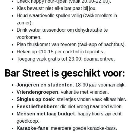
Check happy hour-tijden (vaak 20:00-22:00).
Kies bewust: niet elke bar past bij jou.
Houd waardevolle spullen veilig (zakkenrollers in
zomer).
Drink water tussendoor om dehydratatie te
voorkomen.
Plan thuiskomst van tevoren (taxi-app of nachtbus).
Reken op €10-15 per cocktail in topclubs.
Toegang vaak gratis tot 23:00, daarna entree.
Bar Street is geschikt voor:
Jongeren en studenten
: 18-30 jaar voornamelijk.
Vriendengroepen
: vakantie met vrienden.
Singles op zoek
: stelletjes vinden vaak elkaar hier.
Feestliefhebbers
: die niet vroeg naar bed willen.
Mensen met laag budget
: happy hours zijn echt
goedkoop.
Karaoke-fans
: meerdere goede karaoke-bars.